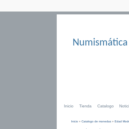
Numismática
Inicio
Tienda
Catalogo
Notic
Inicio
»
Catalogo de monedas
»
Edad Mod
Se encuentra usted aqu