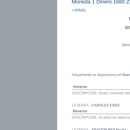
Moneda 1 Dinero 1680 Z
< ATRÁS
SI
(Mon
Actualmente no disponemos en
Nues
Anverso
DESCRIPCIÓN.-
Busto coronado del 
LEYENDA.-
CAROLUS II REX
Reverso
DESCRIPCIÓN.-
El arbol de Valenci
LEYENDA.-
ARAGON REX
Fecha