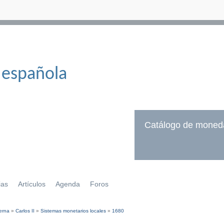
 española
Catálogo de moned
ias
Artículos
Agenda
Foros
erna
»
Carlos II
»
Sistemas monetarios locales
»
1680
í