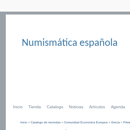
Numismática española
Inicio
Tienda
Catalogo
Noticias
Artículos
Agenda
Inicio
»
Catalogo de monedas
»
Comunidad Economica Europea
»
Grecia
»
Prim
Se encuentra usted aquí