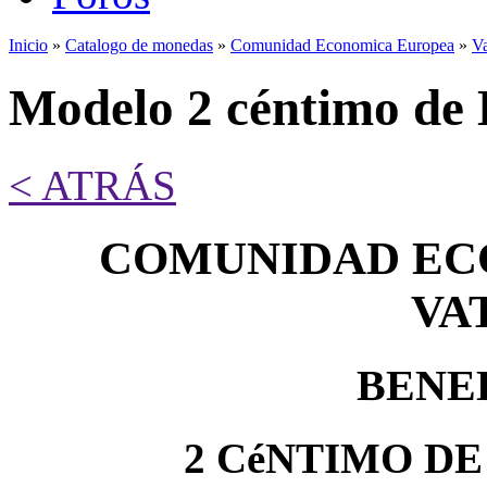
Inicio
»
Catalogo de monedas
»
Comunidad Economica Europea
»
Va
Se encuentra usted aquí
Modelo 2 céntimo de 
< ATRÁS
COMUNIDAD EC
VA
BENE
2 CéNTIMO DE 