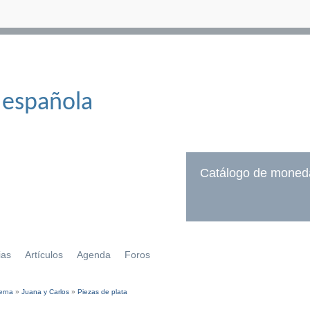
 española
Catálogo de moned
ias
Artículos
Agenda
Foros
erna
»
Juana y Carlos
»
Piezas de plata
í