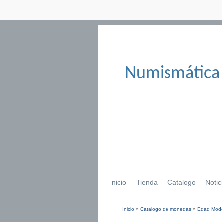
Numismática
Inicio
Tienda
Catalogo
Notic
Inicio
»
Catalogo de monedas
»
Edad Mod
Se encuentra usted aqu