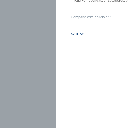
* Para ver leyendas, ensayadores, p
Comparte esta noticia en:
< ATRÁS