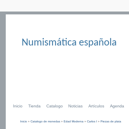
Numismática española
Inicio
Tienda
Catalogo
Noticias
Artículos
Agenda
Inicio
»
Catalogo de monedas
»
Edad Moderna
»
Carlos I
»
Piezas de plata
Se encuentra usted aquí