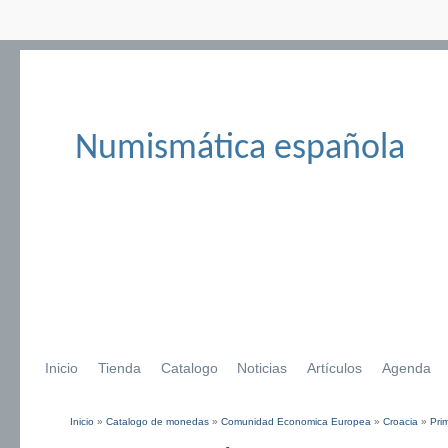
Numismática española
Inicio
Tienda
Catalogo
Noticias
Artículos
Agenda
Inicio
»
Catalogo de monedas
»
Comunidad Economica Europea
»
Croacia
»
Pri
Se encuentra usted aquí