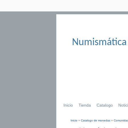
Numismática
Inicio
Tienda
Catalogo
Notic
Inicio
»
Catalogo de monedas
»
Comunidad
Se encuentra usted aqu