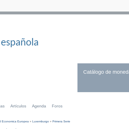
 española
Catálogo de moned
ias
Artículos
Agenda
Foros
 Economica Europea
»
Luxemburgo
»
Primera Serie
í