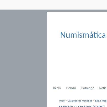
Numismática
Inicio
Tienda
Catalogo
Notic
Inicio
»
Catalogo de monedas
»
Edad Mod
Se encuentra usted aqu