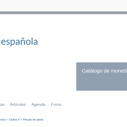
 española
Catálogo de moned
ias
Artículos
Agenda
Foros
erna
»
Carlos II
»
Piezas de plata
í