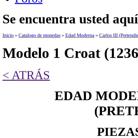
Se encuentra usted aquí
Inicio
»
Catalogo de monedas
»
Edad Moderna
»
Carlos III (Pretendi
Modelo 1 Croat (1236
< ATRÁS
EDAD MODER
(PRET
PIEZA