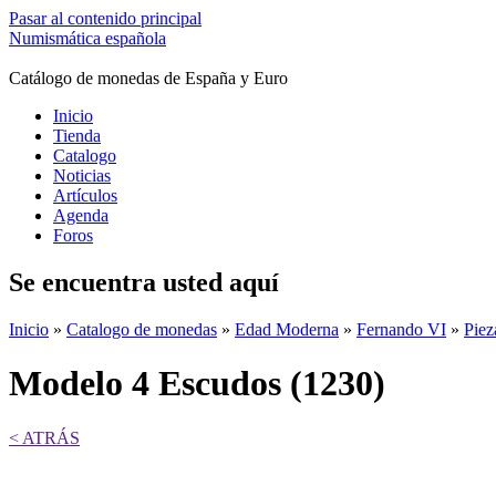
Pasar al contenido principal
Numismática española
Catálogo de monedas de España y Euro
Inicio
Tienda
Catalogo
Noticias
Artículos
Agenda
Foros
Se encuentra usted aquí
Inicio
»
Catalogo de monedas
»
Edad Moderna
»
Fernando VI
»
Piez
Modelo 4 Escudos (1230)
< ATRÁS