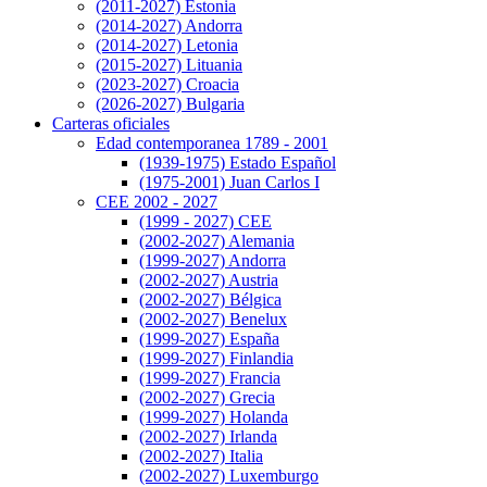
(2011-2027) Estonia
(2014-2027) Andorra
(2014-2027) Letonia
(2015-2027) Lituania
(2023-2027) Croacia
(2026-2027) Bulgaria
Carteras oficiales
Edad contemporanea 1789 - 2001
(1939-1975) Estado Español
(1975-2001) Juan Carlos I
CEE 2002 - 2027
(1999 - 2027) CEE
(2002-2027) Alemania
(1999-2027) Andorra
(2002-2027) Austria
(2002-2027) Bélgica
(2002-2027) Benelux
(1999-2027) España
(1999-2027) Finlandia
(1999-2027) Francia
(2002-2027) Grecia
(1999-2027) Holanda
(2002-2027) Irlanda
(2002-2027) Italia
(2002-2027) Luxemburgo