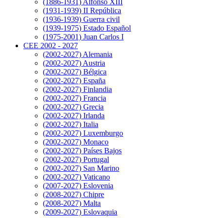
(1886-1931) Alfonso XIII
(1931-1939) II República
(1936-1939) Guerra civil
(1939-1975) Estado Español
(1975-2001) Juan Carlos I
CEE 2002 - 2027
(2002-2027) Alemania
(2002-2027) Austria
(2002-2027) Bélgica
(2002-2027) España
(2002-2027) Finlandia
(2002-2027) Francia
(2002-2027) Grecia
(2002-2027) Irlanda
(2002-2027) Italia
(2002-2027) Luxemburgo
(2002-2027) Monaco
(2002-2027) Países Bajos
(2002-2027) Portugal
(2002-2027) San Marino
(2002-2027) Vaticano
(2007-2027) Eslovenia
(2008-2027) Chipre
(2008-2027) Malta
(2009-2027) Eslovaquia