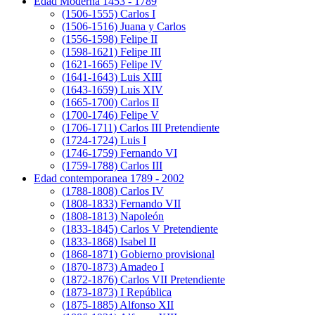
Edad Moderna 1453 - 1789
(1506-1555) Carlos I
(1506-1516) Juana y Carlos
(1556-1598) Felipe II
(1598-1621) Felipe III
(1621-1665) Felipe IV
(1641-1643) Luis XIII
(1643-1659) Luis XIV
(1665-1700) Carlos II
(1700-1746) Felipe V
(1706-1711) Carlos III Pretendiente
(1724-1724) Luis I
(1746-1759) Fernando VI
(1759-1788) Carlos III
Edad contemporanea 1789 - 2002
(1788-1808) Carlos IV
(1808-1833) Fernando VII
(1808-1813) Napoleón
(1833-1845) Carlos V Pretendiente
(1833-1868) Isabel II
(1868-1871) Gobierno provisional
(1870-1873) Amadeo I
(1872-1876) Carlos VII Pretendiente
(1873-1873) I República
(1875-1885) Alfonso XII