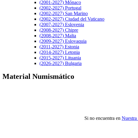
(2001-2027) Mónaco
(2002-2027) Portugal
(2002-2027) San Marino
(2002-2027) Ciudad del Vaticano
(2007-2027) Eslovenia
(2008-2027) Chipre
(2008-2027) Malta
(2009-2027) Eslovaquia
(2011-2027) Estonia
(2014-2027) Letonia
(2015-2027) Lituania
(2026-2027) Bulgaria
Material Numismático
Si no encuentra en
Nuestra