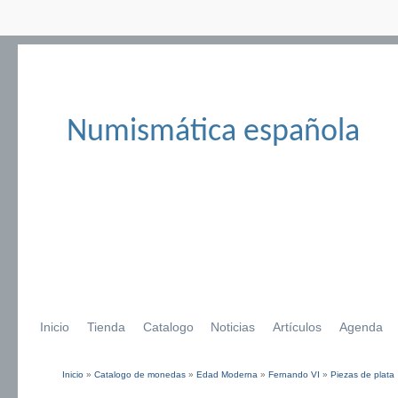
Numismática española
Inicio
Tienda
Catalogo
Noticias
Artículos
Agenda
Inicio
»
Catalogo de monedas
»
Edad Moderna
»
Fernando VI
»
Piezas de plata
Se encuentra usted aquí