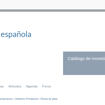
 española
Catálogo de moned
ias
Artículos
Agenda
Foros
temporanea
»
Gobierno Provisional
»
Piezas de plata
í