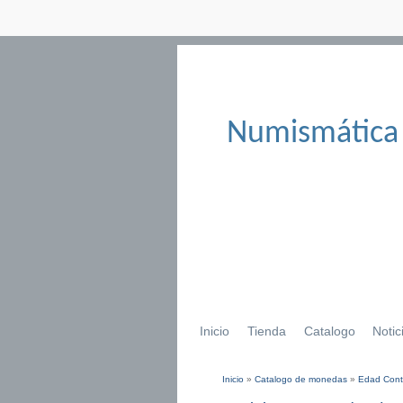
Numismática
Inicio
Tienda
Catalogo
Notic
Inicio
»
Catalogo de monedas
»
Edad Con
Se encuentra usted aqu