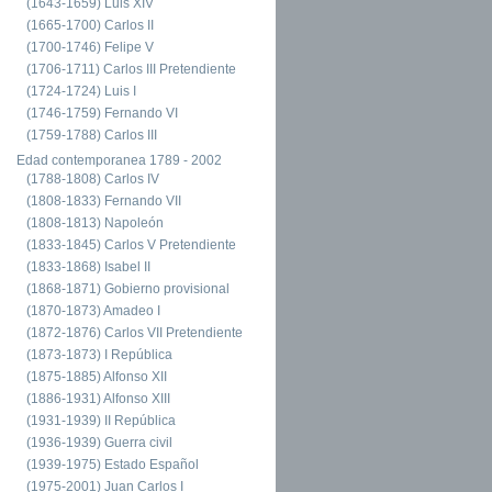
(1643-1659) Luis XIV
(1665-1700) Carlos II
(1700-1746) Felipe V
(1706-1711) Carlos III Pretendiente
(1724-1724) Luis I
(1746-1759) Fernando VI
(1759-1788) Carlos III
Edad contemporanea 1789 - 2002
(1788-1808) Carlos IV
(1808-1833) Fernando VII
(1808-1813) Napoleón
(1833-1845) Carlos V Pretendiente
(1833-1868) Isabel II
(1868-1871) Gobierno provisional
(1870-1873) Amadeo I
(1872-1876) Carlos VII Pretendiente
(1873-1873) I República
(1875-1885) Alfonso XII
(1886-1931) Alfonso XIII
(1931-1939) II República
(1936-1939) Guerra civil
(1939-1975) Estado Español
(1975-2001) Juan Carlos I