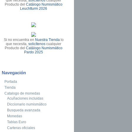
que necesita,
solicítenos
cualquier
Producto del
Catálogo Numismático
Leuchtturm 2026
Si no encuentra en
Nuestra Tienda
lo
que necesita,
solicítenos
cualquier
Producto del
Catálogo Numismático
Pardo 2025
Navegación
Portada
Tienda
Catalogo de monedas
Acuñaciones incluidas
Diccionario numismático
Busqueda avanzada
Monedas
Tablas Euro
Carteras oficiales