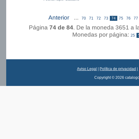
Anterior
...
« Primera
70
71
72
73
74
75
76
77
Página
74 de 84
. De la moneda 3651
Monedas por página:
25
Aviso Legal
|
Política de privacidad
|
Copyright © 2026 catalog