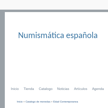
Numismática española
Inicio
Tienda
Catalogo
Noticias
Artículos
Agenda
Inicio
»
Catalogo de monedas
»
Edad Contemporanea
Se encuentra usted aquí