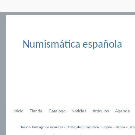
Numismática española
Inicio
Tienda
Catalogo
Noticias
Artículos
Agenda
Inicio
»
Catalogo de monedas
»
Comunidad Economica Europea
»
Irlanda
»
Beb
Se encuentra usted aquí