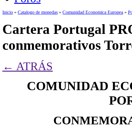
Inicio
»
Catalogo de monedas
»
Comunidad Economica Europea
»
Po
Se encuentra usted aquí
Cartera Portugal PR
conmemorativos Torre
← ATRÁS
COMUNIDAD EC
PO
CONMEMORAT