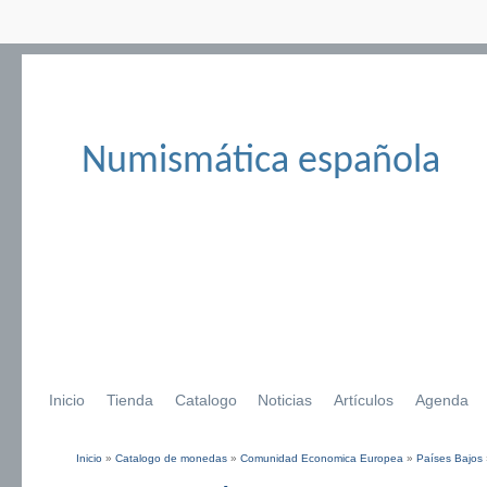
Numismática española
Inicio
Tienda
Catalogo
Noticias
Artículos
Agenda
Inicio
»
Catalogo de monedas
»
Comunidad Economica Europea
»
Países Bajos
Se encuentra usted aquí