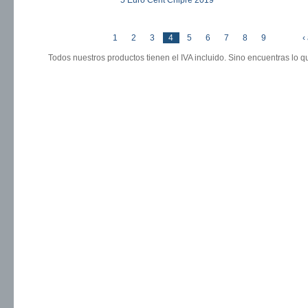
5 Euro Cent Chipre 2019
« prim
1
2
3
4
5
6
7
8
9
‹
Páginas
Todos nuestros productos tienen el IVA incluido. Sino encuentras lo 