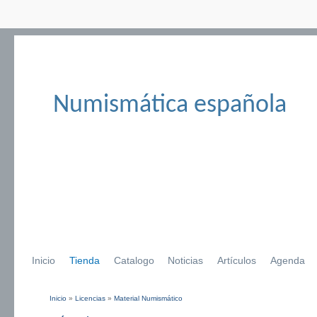
Numismática española
Inicio
Tienda
Catalogo
Noticias
Artículos
Agenda
Inicio
»
Licencias
»
Material Numismático
Se encuentra usted aquí