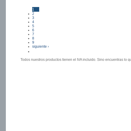
1
Páginas
2
3
4
5
6
7
8
9
siguiente ›
última »
Todos nuestros productos tienen el IVA incluido. Sino encuentras lo 