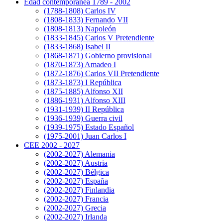
Edad contemporanea 1789 - 2002
(1788-1808) Carlos IV
(1808-1833) Fernando VII
(1808-1813) Napoleón
(1833-1845) Carlos V Pretendiente
(1833-1868) Isabel II
(1868-1871) Gobierno provisional
(1870-1873) Amadeo I
(1872-1876) Carlos VII Pretendiente
(1873-1873) I República
(1875-1885) Alfonso XII
(1886-1931) Alfonso XIII
(1931-1939) II República
(1936-1939) Guerra civil
(1939-1975) Estado Español
(1975-2001) Juan Carlos I
CEE 2002 - 2027
(2002-2027) Alemania
(2002-2027) Austria
(2002-2027) Bélgica
(2002-2027) España
(2002-2027) Finlandia
(2002-2027) Francia
(2002-2027) Grecia
(2002-2027) Irlanda