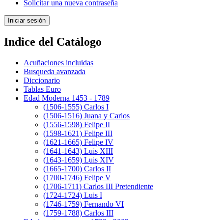
Solicitar una nueva contraseña
Indice del Catálogo
Acuñaciones incluidas
Busqueda avanzada
Diccionario
Tablas Euro
Edad Moderna 1453 - 1789
(1506-1555) Carlos I
(1506-1516) Juana y Carlos
(1556-1598) Felipe II
(1598-1621) Felipe III
(1621-1665) Felipe IV
(1641-1643) Luis XIII
(1643-1659) Luis XIV
(1665-1700) Carlos II
(1700-1746) Felipe V
(1706-1711) Carlos III Pretendiente
(1724-1724) Luis I
(1746-1759) Fernando VI
(1759-1788) Carlos III