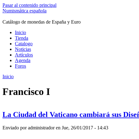
Pasar al contenido principal
Numismática española
Catálogo de monedas de España y Euro
Inicio
Tienda
Catalogo
Noticias
Artículos
Agenda
Foros
Inicio
Se encuentra usted aquí
Francisco I
La Ciudad del Vaticano cambiará sus Dise
Enviado por
administrador
en Jue, 26/01/2017 - 14:43