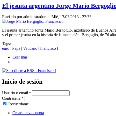
El jesuita argentino Jorge Mario Bergoglio
Enviado por
administrador
en Mié, 13/03/2013 - 22:33
El jesuita argentino Jorge Mario Bergoglio, arzobispo de Buenos Aire
y el primer jesuita en la historia de la institución. Bergoglio, de 76 
Tags:
euro
|
Papa
|
Vaticano
|
Francisco I
Leer mas
about El jesuita argentino Jorge Mario Bergoglio es e
Inicio de sesión
Usuario o email
*
Contraseña
*
Recuerdame
Crear nueva cuenta