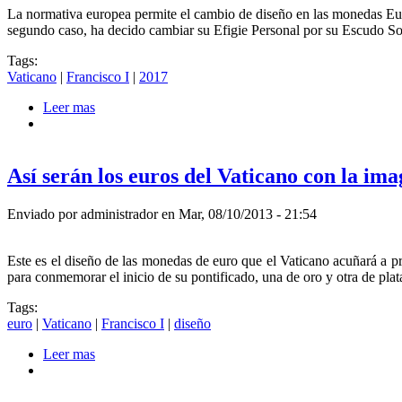
La normativa europea permite el cambio de diseño en las monedas Euro
segundo caso, ha decido cambiar su Efigie Personal por su Escudo S
Tags:
Vaticano
|
Francisco I
|
2017
Leer mas
about La Ciudad del Vaticano cambiará sus Diseños 
Así serán los euros del Vaticano con la im
Enviado por
administrador
en Mar, 08/10/2013 - 21:54
Este es el diseño de las monedas de euro que el Vaticano acuñará a p
para conmemorar el inicio de su pontificado, una de oro y otra de plat
Tags:
euro
|
Vaticano
|
Francisco I
|
diseño
Leer mas
about Así serán los euros del Vaticano con la imagen 