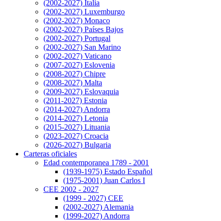
(2002-2027) Italia
(2002-2027) Luxemburgo
(2002-2027) Monaco
(2002-2027) Países Bajos
(2002-2027) Portugal
(2002-2027) San Marino
(2002-2027) Vaticano
(2007-2027) Eslovenia
(2008-2027) Chipre
(2008-2027) Malta
(2009-2027) Eslovaquia
(2011-2027) Estonia
(2014-2027) Andorra
(2014-2027) Letonia
(2015-2027) Lituania
(2023-2027) Croacia
(2026-2027) Bulgaria
Carteras oficiales
Edad contemporanea 1789 - 2001
(1939-1975) Estado Español
(1975-2001) Juan Carlos I
CEE 2002 - 2027
(1999 - 2027) CEE
(2002-2027) Alemania
(1999-2027) Andorra