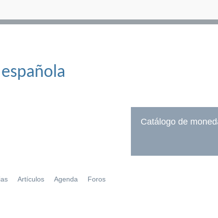
 española
Catálogo de moned
ias
Artículos
Agenda
Foros
í