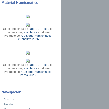
Material Numismático
ía de la votación del diseño 2 Euro 2012
Si no encuentra en
Nuestra Tienda
lo
que necesita,
solicítenos
cualquier
Producto del
Catálogo Numismático
Leuchtturm 2026
Si no encuentra en
Nuestra Tienda
lo
que necesita,
solicítenos
cualquier
 el entusiasmo sueco por el euro
Producto del
Catálogo Numismático
Pardo 2025
Navegación
Portada
Tienda