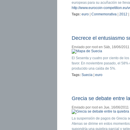
europeas para su acuñación se llev
http://www.eurocoin-competition.eu/v
Tags:
euro
|
Conmemorativa
|
2012
|
Decrece el entusiasmo s
Enviado por
root
en Sáb, 18/06/2011 
El Sesenta y cuatro por ciento de lo
favor. En noviembre pasado, el 58% e
producido una caída de 5%.
Tags:
Suecia
|
euro
Grecia se debate entre la 
Enviado por
root
en Jue, 16/06/2011 
La suspensión de pagos de Grecia se
Atenas se dirime en estos momentos e
supondría una quiebra parcial y selec