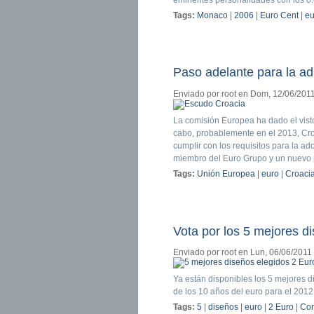
Tags:
Monaco
|
2006
|
Euro Cent
|
eu
Paso adelante para la a
Enviado por
root
en Dom, 12/06/2011
La comisión Europea ha dado el vist
cabo, probablemente en el 2013, Cro
cumplir con los requisitos para la a
miembro del Euro Grupo y un nuevo 
Tags:
Unión Europea
|
euro
|
Croaci
Vota por los 5 mejores d
Enviado por
root
en Lun, 06/06/2011 
Ya están disponibles los 5 mejores 
de los 10 años del euro para el 2012
Tags:
5
|
diseños
|
euro
|
2 Euro
|
Co