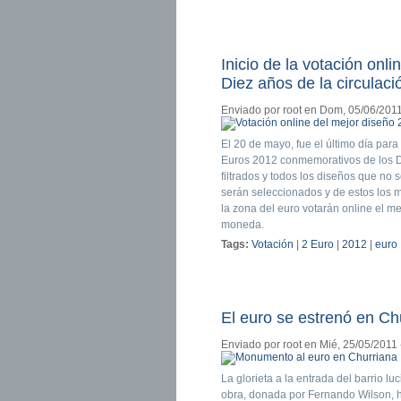
Inicio de la votación on
Diez años de la circulaci
Enviado por
root
en Dom, 05/06/2011
El 20 de mayo, fue el último día par
Euros 2012 conmemorativos de los Di
filtrados y todos los diseños que no
serán seleccionados y de estos los m
la zona del euro votarán online el m
moneda.
Tags:
Votación
|
2 Euro
|
2012
|
euro
El euro se estrenó en Ch
Enviado por
root
en Mié, 25/05/2011 
La glorieta a la entrada del barrio l
obra, donada por Fernando Wilson, h