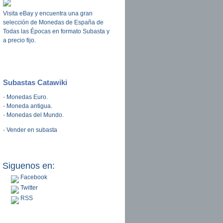
Visita eBay y encuentra una gran
selección de Monedas de España de
 Monaco 2006 2 Euro Cent
Todas las Épocas en formato Subasta y
a precio fijo.
Subastas Catawiki
-
Monedas Euro.
-
Moneda antigua.
-
Monedas del Mundo.
-
Vender en subasta
elante para la adhesión de Croacia a la Unión Europea
Siguenos en:
Facebook
Twitter
RSS