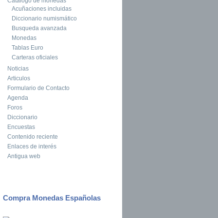
Catalogo de monedas
Acuñaciones incluidas
Diccionario numismático
Busqueda avanzada
 debate entre la quiebra "selectiva" y la salida del euro
Monedas
Tablas Euro
Carteras oficiales
Noticias
Articulos
Formulario de Contacto
Agenda
Foros
Diccionario
Encuestas
Contenido reciente
Enlaces de interés
 romperse la zona euro? Es posible en un plazo de cinco años
Antigua web
Compra Monedas Españolas