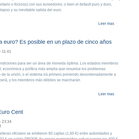
tario o forzoso) con sus acreedores; o bien el default puro y duro,
lapso y su inevitable salida del euro.
Leer mas
about Grecia se
 euro? Es posible en un plazo de cinco años
- 11:41
ndiciones para ser un área de moneda óptima. Los estados miembros
l, económica y política más amplia que resuelva los problemas
 de la unión, o el sistema irá primero poniendo desordenadamente a
perá, y los miembros más débiles se marcharán.
Leer mas
about ¿Podría
Euro Cent
- 23:34
eras oficiales se emitieron 80 cajitas (1,60 €) entre autoridades y
02 € en calida PROOF. Su precio numismático actual supero los 400 €.