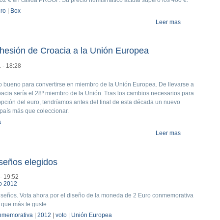
ro
|
Box
Leer mas
about Cartera
dhesión de Croacia a la Unión Europea
 - 18:28
o bueno para convertirse en miembro de la Unión Europea. De llevarse a
acia sería el 28º miembro de la Unión. Tras los cambios necesarios para
dopción del euro, tendríamos antes del final de esta década un nuevo
país más que coleccionar.
a
Leer mas
about Paso ad
iseños elegidos
- 19:52
diseños. Vota ahora por el diseño de la moneda de 2 Euro conmemorativa
 que más te guste.
nmemorativa
|
2012
|
voto
|
Unión Europea