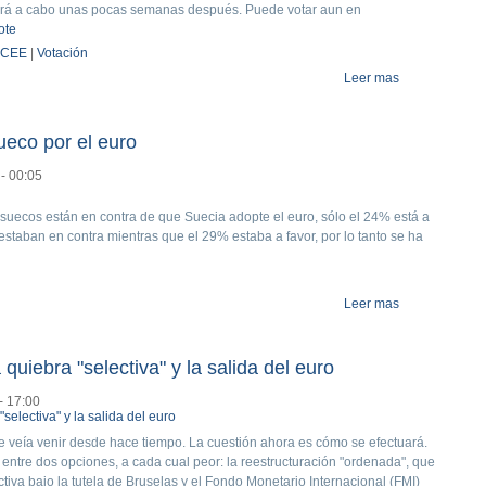
ará a cabo unas pocas semanas después. Puede votar aun en
ote
CEE
|
Votación
Leer mas
about Último d
ueco por el euro
- 00:05
s suecos están en contra de que Suecia adopte el euro, sólo el 24% está a
staban en contra mientras que el 29% estaba a favor, por lo tanto se ha
Leer mas
about Decrece
quiebra "selectiva" y la salida del euro
- 17:00
 veía venir desde hace tiempo. La cuestión ahora es cómo se efectuará.
ntre dos opciones, a cada cual peor: la reestructuración "ordenada", que
tiva bajo la tutela de Bruselas y el Fondo Monetario Internacional (FMI)