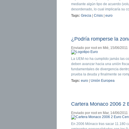
mediante algún tipo de acuerdo (volun
desordenado, lo cual implicaría su co
Tags:
Grecia
|
Crisis
|
euro
¿Podría romperse la zona
Enviado por
root
en Mié, 15/06/2011 
La UEM no ha cumplido jamás las co
deben avanzar hacia una unión fisca
fundamentales de divergencia dentro
prueba la deuda y finalmente se rom
Tags:
euro
|
Unión Europea
Cartera Monaco 2006 2 
Enviado por
root
en Mar, 14/06/2011 
En 2006 Mónaco tras sacar 11.180 cart
eminentes personalidades con los 0.