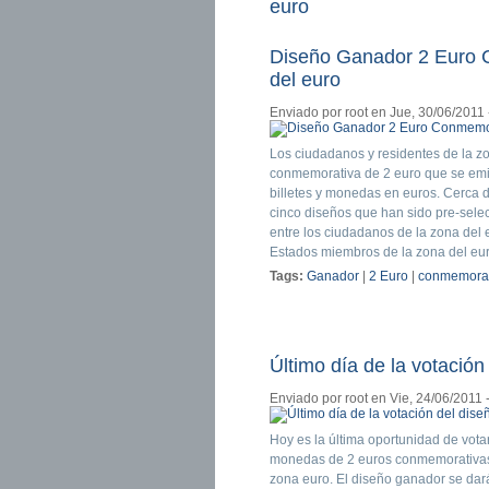
euro
Diseño Ganador 2 Euro C
del euro
Enviado por
root
en Jue, 30/06/2011 
Los ciudadanos y residentes de la 
conmemorativa de 2 euro que se emit
billetes y monedas en euros. Cerca 
cinco diseños que han sido pre-sele
entre los ciudadanos de la zona del
Estados miembros de la zona del eur
Tags:
Ganador
|
2 Euro
|
conmemorat
Último día de la votació
Enviado por
root
en Vie, 24/06/2011 
Hoy es la última oportunidad de vot
monedas de 2 euros conmemorativas, 1
zona euro. El diseño ganador se dará