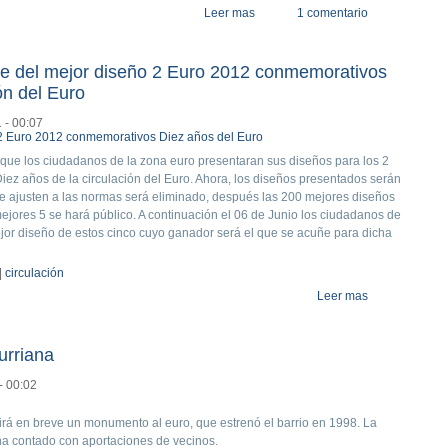
Leer mas
about Vota por los 5 mejores diseñ
1 comentario
line del mejor diseño 2 Euro 2012 conmemorativos
ón del Euro
 - 00:07
a que los ciudadanos de la zona euro presentaran sus diseños para los 2
ez años de la circulación del Euro. Ahora, los diseños presentados serán
 se ajusten a las normas será eliminado, después las 200 mejores diseños
ejores 5 se hará público. A continuación el 06 de Junio los ciudadanos de
ejor diseño de estos cinco cuyo ganador será el que se acuñe para dicha
|
circulación
Leer mas
about Inicio d
circulación de
urriana
- 00:02
ucirá en breve un monumento al euro, que estrenó el barrio en 1998. La
a contado con aportaciones de vecinos.