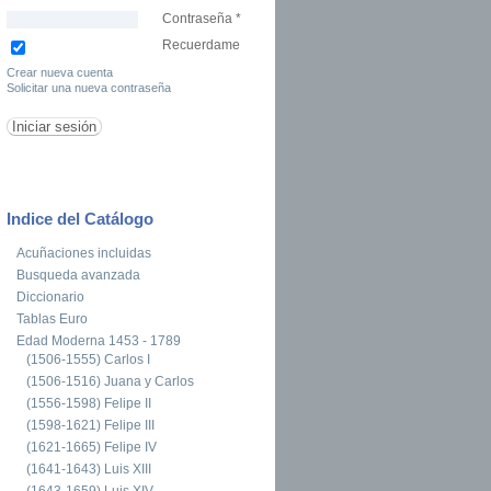
Contraseña
*
Recuerdame
Crear nueva cuenta
Solicitar una nueva contraseña
oney Fair Berlin 2013
Indice del Catálogo
Acuñaciones incluidas
Busqueda avanzada
Diccionario
Tablas Euro
Edad Moderna 1453 - 1789
(1506-1555) Carlos I
(1506-1516) Juana y Carlos
(1556-1598) Felipe II
(1598-1621) Felipe III
(1621-1665) Felipe IV
(1641-1643) Luis XIII
(1643-1659) Luis XIV