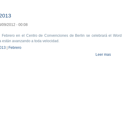
 2013
3/09/2012 - 00:08
e Febrero en el Centro de Convenciones de Berlin se celebrará el Word
a están avanzando a toda velocidad.
013
|
Febrero
Leer mas
about World M