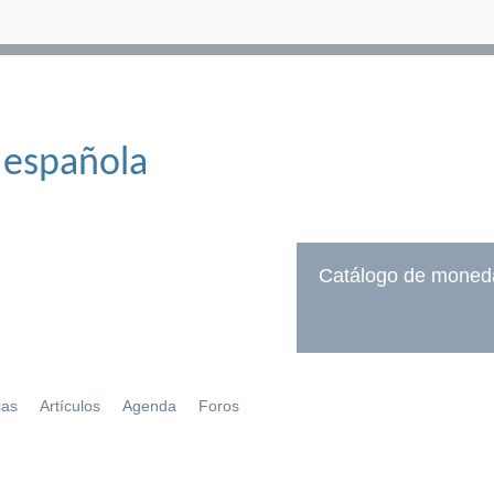
 española
Catálogo de moned
ias
Artículos
Agenda
Foros
í