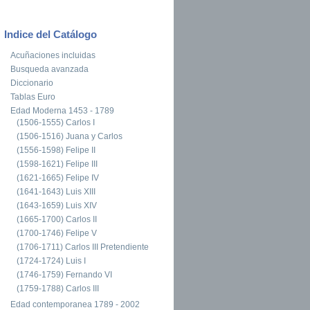
Indice del Catálogo
Acuñaciones incluidas
Busqueda avanzada
Diccionario
Tablas Euro
Edad Moderna 1453 - 1789
(1506-1555) Carlos I
(1506-1516) Juana y Carlos
(1556-1598) Felipe II
(1598-1621) Felipe III
(1621-1665) Felipe IV
(1641-1643) Luis XIII
(1643-1659) Luis XIV
(1665-1700) Carlos II
(1700-1746) Felipe V
(1706-1711) Carlos III Pretendiente
(1724-1724) Luis I
(1746-1759) Fernando VI
(1759-1788) Carlos III
Edad contemporanea 1789 - 2002