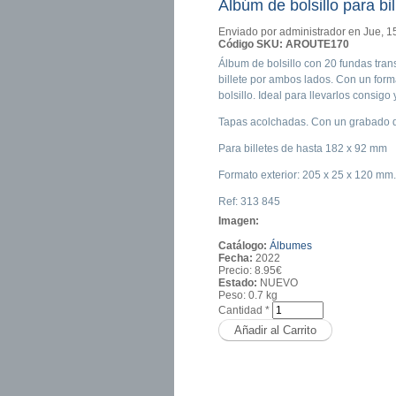
Albúm de bolsillo para b
Enviado por
administrador
en Jue, 1
Código SKU:
AROUTE170
Álbum de bolsillo con 20 fundas tra
billete por ambos lados. Con un for
bolsillo. Ideal para llevarlos consigo
Tapas acolchadas. Con un grabado de 
Para billetes de hasta 182 x 92 mm
Formato exterior: 205 x 25 x 120 mm.
Ref: 313 845
Imagen:
Catálogo:
Álbumes
Fecha:
2022
Precio:
8.95€
Estado:
NUEVO
Peso:
0.7 kg
Cantidad
*