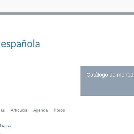
 española
Catálogo de moned
ias
Artículos
Agenda
Foros
Álbumes
í