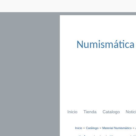
Numismática
Inicio
Tienda
Catalogo
Notic
Inicio
»
Catálogo
»
Material Numismático
»
Se encuentra usted aqu