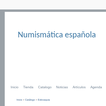
Numismática española
Inicio
Tienda
Catalogo
Noticias
Artículos
Agenda
Inicio
»
Catálogo
»
Eslovaquia
Se encuentra usted aquí