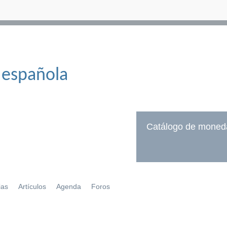
 española
Catálogo de moned
ias
Artículos
Agenda
Foros
í