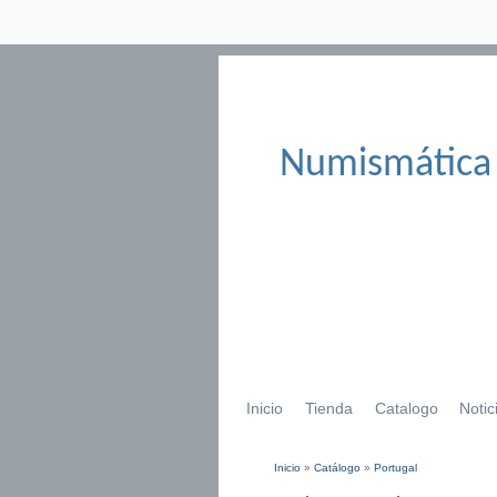
Numismática
Inicio
Tienda
Catalogo
Notic
Inicio
»
Catálogo
»
Portugal
Se encuentra usted aqu