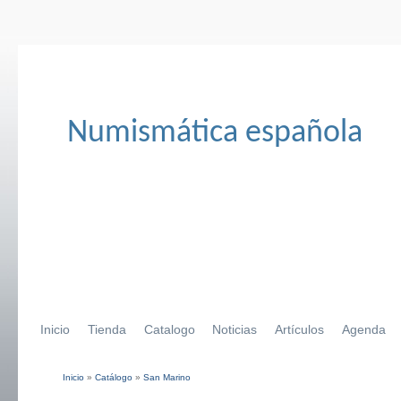
Numismática española
Inicio
Tienda
Catalogo
Noticias
Artículos
Agenda
Inicio
»
Catálogo
»
San Marino
Se encuentra usted aquí