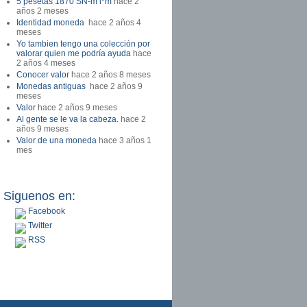
5 pesetas 1870 SN-m l*m
hace 2
años 2 meses
Identidad moneda
hace 2 años 4
meses
Yo tambien tengo una colección por
valorar quien me podría ayuda
hace
2 años 4 meses
Conocer valor
hace 2 años 8 meses
Monedas antiguas
hace 2 años 9
meses
Valor
hace 2 años 9 meses
Al gente se le va la cabeza.
hace 2
años 9 meses
Valor de una moneda
hace 3 años 1
mes
Siguenos en:
Facebook
Twitter
RSS