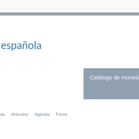
 española
Catálogo de moned
ias
Artículos
Agenda
Foros
í