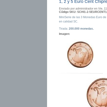
1, 2 y 5 Euro Cent Chipr
Enviado por
administrador
en Vie, 11
Código SKU:
SCHI1-2-5EURCENT1
MiniSerie de las 3 Monedas Euro de 
en calidad SC.
Tirada:
200.000 monedas.
Imagen: