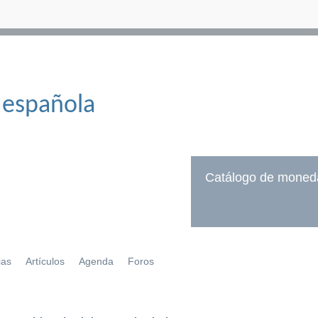
 española
Catálogo de moned
ias
Artículos
Agenda
Foros
í