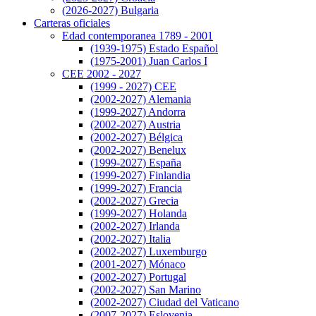
(2026-2027) Bulgaria
Carteras oficiales
Edad contemporanea 1789 - 2001
(1939-1975) Estado Español
(1975-2001) Juan Carlos I
CEE 2002 - 2027
(1999 - 2027) CEE
(2002-2027) Alemania
(1999-2027) Andorra
(2002-2027) Austria
(2002-2027) Bélgica
(2002-2027) Benelux
(1999-2027) España
(1999-2027) Finlandia
(1999-2027) Francia
(2002-2027) Grecia
(1999-2027) Holanda
(2002-2027) Irlanda
(2002-2027) Italia
(2002-2027) Luxemburgo
(2001-2027) Mónaco
(2002-2027) Portugal
(2002-2027) San Marino
(2002-2027) Ciudad del Vaticano
(2007-2027) Eslovenia