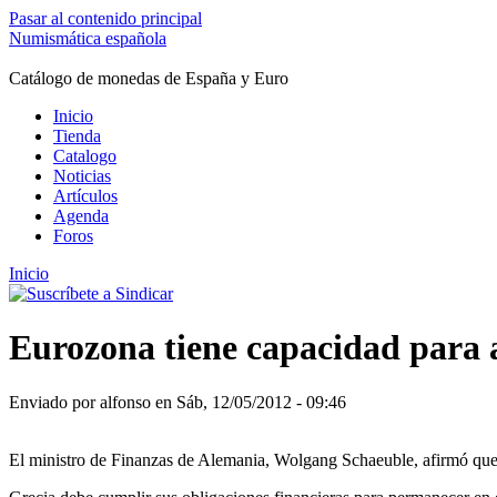
Pasar al contenido principal
Numismática española
Catálogo de monedas de España y Euro
Inicio
Tienda
Catalogo
Noticias
Artículos
Agenda
Foros
Inicio
Se encuentra usted aquí
Eurozona tiene capacidad para a
Enviado por
alfonso
en Sáb, 12/05/2012 - 09:46
El ministro de Finanzas de Alemania, Wolgang Schaeuble, afirmó que l