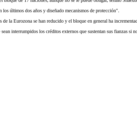
l bloque de 17 naciones, aunque no se le puede obligar, señaló Shaeubl
 en los últimos dos años y diseñado mecanismos de protección".
ses de la Eurozona se han reducido y el bloque en general ha incrementad
 sean interrumpidos los créditos externos que sustentan sus fianzas si n