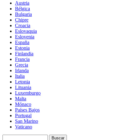
Austria
Bélgica
Bulgaria
Chipre
Croacia
Eslovaquia
Eslovenia
España
Estonia
Finlandia
Francia
Grecia
Irlanda
Italia
Letonia
Lituania
Luxemburgo
Malta
Mónaco
Países Bajos
Portugal
San Marino
Vaticano
Buscar