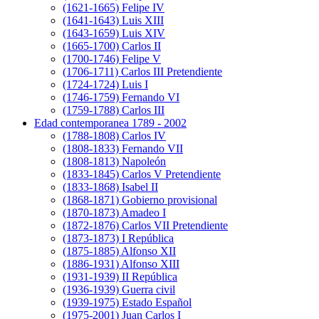
(1621-1665) Felipe IV
(1641-1643) Luis XIII
(1643-1659) Luis XIV
(1665-1700) Carlos II
(1700-1746) Felipe V
(1706-1711) Carlos III Pretendiente
(1724-1724) Luis I
(1746-1759) Fernando VI
(1759-1788) Carlos III
Edad contemporanea 1789 - 2002
(1788-1808) Carlos IV
(1808-1833) Fernando VII
(1808-1813) Napoleón
(1833-1845) Carlos V Pretendiente
(1833-1868) Isabel II
(1868-1871) Gobierno provisional
(1870-1873) Amadeo I
(1872-1876) Carlos VII Pretendiente
(1873-1873) I República
(1875-1885) Alfonso XII
(1886-1931) Alfonso XIII
(1931-1939) II República
(1936-1939) Guerra civil
(1939-1975) Estado Español
(1975-2001) Juan Carlos I