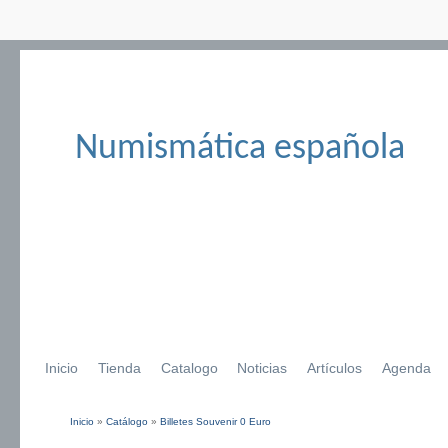
Numismática española
Inicio
Tienda
Catalogo
Noticias
Artículos
Agenda
Inicio
»
Catálogo
»
Billetes Souvenir 0 Euro
Se encuentra usted aquí