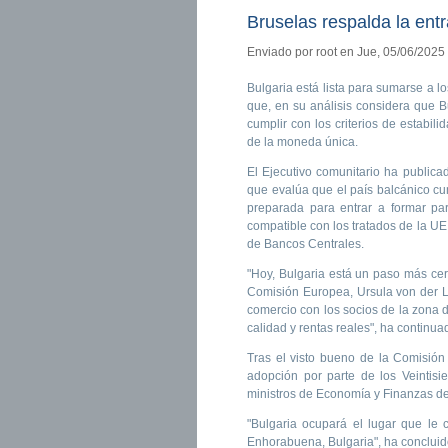
Bruselas respalda la ent
Enviado por
root
en Jue, 05/06/2025 
Bulgaria está lista para sumarse a l
que, en su análisis considera que B
cumplir con los criterios de estabil
de la moneda única.
El Ejecutivo comunitario ha publica
que evalúa que el país balcánico cu
preparada para entrar a formar pa
compatible con los tratados de la U
de Bancos Centrales.
"Hoy, Bulgaria está un paso más ce
Comisión Europea, Ursula von der L
comercio con los socios de la zona d
calidad y rentas reales", ha continu
Tras el visto bueno de la Comisió
adopción por parte de los Veintis
ministros de Economía y Finanzas de 
"Bulgaria ocupará el lugar que le
Enhorabuena, Bulgaria", ha concluido