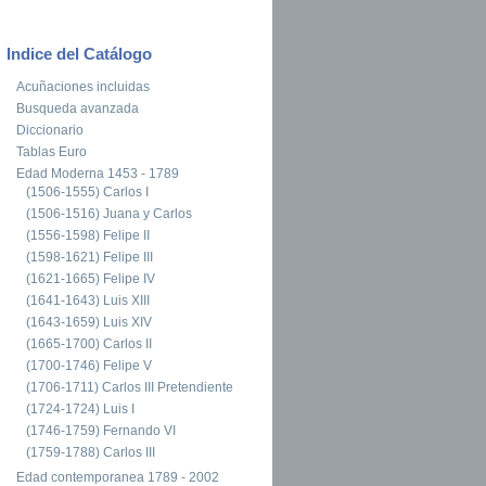
Indice del Catálogo
Acuñaciones incluidas
Busqueda avanzada
Diccionario
Tablas Euro
Edad Moderna 1453 - 1789
(1506-1555) Carlos I
(1506-1516) Juana y Carlos
(1556-1598) Felipe II
(1598-1621) Felipe III
(1621-1665) Felipe IV
(1641-1643) Luis XIII
(1643-1659) Luis XIV
(1665-1700) Carlos II
(1700-1746) Felipe V
(1706-1711) Carlos III Pretendiente
(1724-1724) Luis I
(1746-1759) Fernando VI
(1759-1788) Carlos III
Edad contemporanea 1789 - 2002