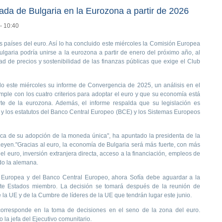
rada de Bulgaria en la Eurozona a partir de 2026
- 10:40
os países del euro. Así lo ha concluido este miércoles la Comisión Europea
ulgaria podría unirse a la eurozona a partir de enero del próximo año, al
idad de precios y sostenibilidad de las finanzas públicas que exige el Club
do este miércoles su informe de Convergencia de 2025, un análisis en el
mple con los cuatro criterios para adoptar el euro y que su economía está
rte de la eurozona. Además, el informe respalda que su legislación es
E y los estatutos del Banco Central Europeo (BCE) y los Sistemas Europeos
rca de su adopción de la moneda única", ha apuntado la presidenta de la
eyen."Gracias al euro, la economía de Bulgaria será más fuerte, con más
el euro, inversión extranjera directa, acceso a la financiación, empleos de
ado la alemana.
n Europea y del Banco Central Europeo, ahora Sofía debe aguardar a la
iete Estados miembro. La decisión se tomará después de la reunión de
la UE y de la Cumbre de líderes de la UE que tendrán lugar este junio.
 corresponde en la toma de decisiones en el seno de la zona del euro.
 la jefa del Ejecutivo comunitario.