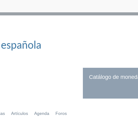
 española
Catálogo de moned
ias
Artículos
Agenda
Foros
í