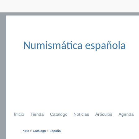
Numismática española
Inicio
Tienda
Catalogo
Noticias
Artículos
Agenda
Inicio
»
Catálogo
»
España
Se encuentra usted aquí