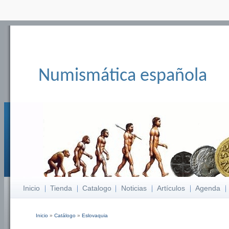
Numismática española
Inicio
Tienda
Catalogo
Noticias
Artículos
Agenda
Inicio
»
Catálogo
»
Eslovaquia
Se encuentra usted aquí