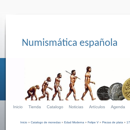
Numismática española
Inicio
Tienda
Catalogo
Noticias
Artículos
Agenda
Inicio
»
Catalogo de monedas
»
Edad Moderna
»
Felipe V
»
Piezas de plata
»
17
Se encuentra usted aquí