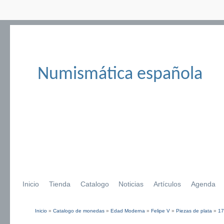
Numismática española
Inicio
Tienda
Catalogo
Noticias
Artículos
Agenda
Inicio
»
Catalogo de monedas
»
Edad Moderna
»
Felipe V
»
Piezas de plata
»
17
Se encuentra usted aquí