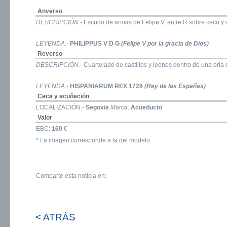
Anverso
DESCRIPCIÓN.-
Escudo de armas de Felipe V, entre R sobre ceca y v
LEYENDA.-
PHILIPPUS V D G
(Felipe V por la gracia de Dios)
Reverso
DESCRIPCIÓN.-
Cuartelado de castillos y leones dentro de una orla 
LEYENDA.-
HISPANIARUM REX 1728
(Rey de las Españas)
Ceca y acuñación
LOCALIZACIÓN.-
Segovia
Marca:
Acueducto
Valor
EBC:
160 €
* La imagen corresponde a la del modelo.
Comparte esta noticia en:
< ATRÁS