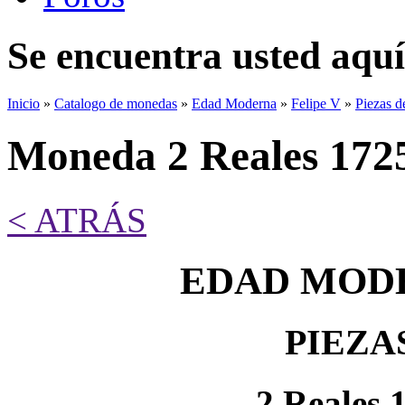
Se encuentra usted aquí
Inicio
»
Catalogo de monedas
»
Edad Moderna
»
Felipe V
»
Piezas d
Moneda 2 Reales 172
< ATRÁS
EDAD MODE
PIEZA
2 Reales 