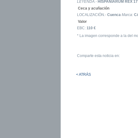
LEYENDA.-
HISPANIARUM REX 1
Ceca y acuñación
LOCALIZACIÓN.-
Cuenca
Marca:
C
Valor
EBC:
110 €
* La imagen corresponde a la del m
Comparte esta noticia en:
< ATRÁS