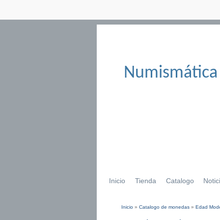
Numismática
Inicio
Tienda
Catalogo
Notic
Inicio
»
Catalogo de monedas
»
Edad Mod
Se encuentra usted aqu