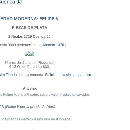
Cuenca JJ
EDAD MODERNA: FELIPE V
PIEZAS DE PLATA
2 Reales 1719 Cuenca JJ
eda 9809 perteneciente al
Modelo 1376
)
26 mm. de diametro. (Redonda)
6.13 Gr. de Plata Ley 833.
tra Tienda
de esta moneda:
Solicítanosla sin compromiso
Anverso
 Felipe V, entre R sobre ceca y valor II sobre ensayador.
TIA
(Felipe V por la gracia de Dios)
llos y leones dentro de una orla de 8 lóbulos.