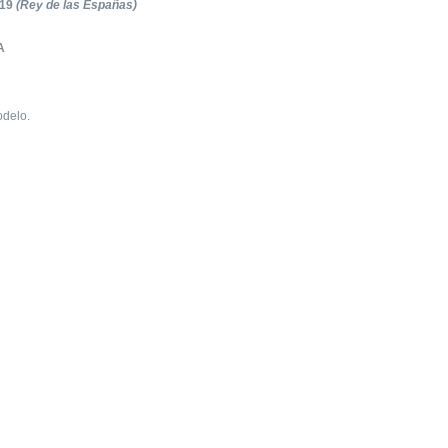
719
(Rey de las Españas)
A
odelo.