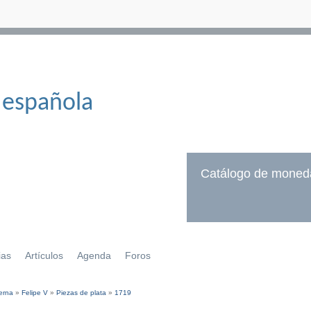
 española
Catálogo de moned
ias
Artículos
Agenda
Foros
erna
»
Felipe V
»
Piezas de plata
»
1719
í