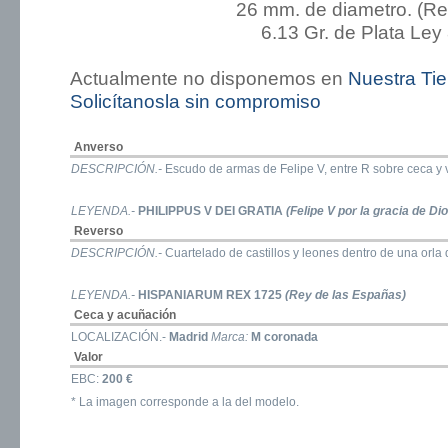
26 mm. de diametro. (R
6.13 Gr. de Plata Ley
Actualmente no disponemos en
Nuestra Ti
Solicítanosla sin compromiso
Anverso
DESCRIPCIÓN.-
Escudo de armas de Felipe V, entre R sobre ceca y v
LEYENDA.-
PHILIPPUS V DEI GRATIA
(Felipe V por la gracia de Di
Reverso
DESCRIPCIÓN.-
Cuartelado de castillos y leones dentro de una orla 
LEYENDA.-
HISPANIARUM REX 1725
(Rey de las Españas)
Ceca y acuñación
LOCALIZACIÓN.-
Madrid
Marca:
M coronada
Valor
EBC:
200 €
* La imagen corresponde a la del modelo.