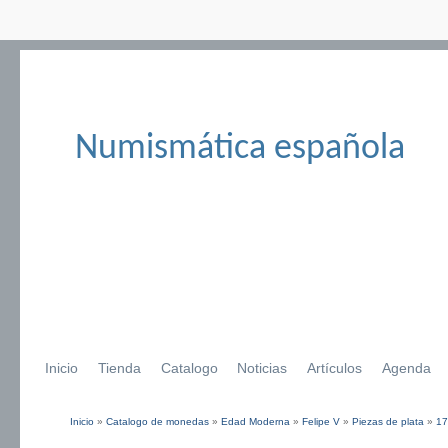
Numismática española
Inicio
Tienda
Catalogo
Noticias
Artículos
Agenda
Inicio
»
Catalogo de monedas
»
Edad Moderna
»
Felipe V
»
Piezas de plata
»
17
Se encuentra usted aquí