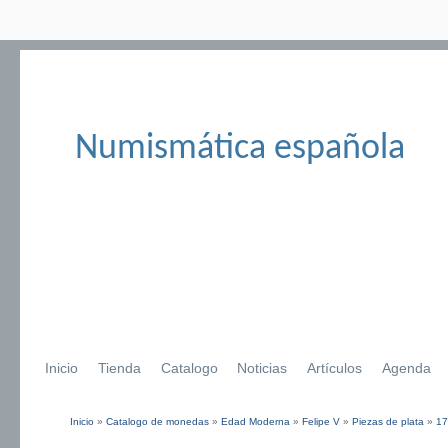
Numismática española
Inicio
Tienda
Catalogo
Noticias
Artículos
Agenda
Inicio
»
Catalogo de monedas
»
Edad Moderna
»
Felipe V
»
Piezas de plata
»
17
Se encuentra usted aquí