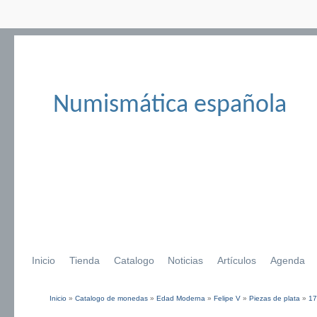
Numismática española
Inicio
Tienda
Catalogo
Noticias
Artículos
Agenda
Inicio
»
Catalogo de monedas
»
Edad Moderna
»
Felipe V
»
Piezas de plata
»
17
Se encuentra usted aquí