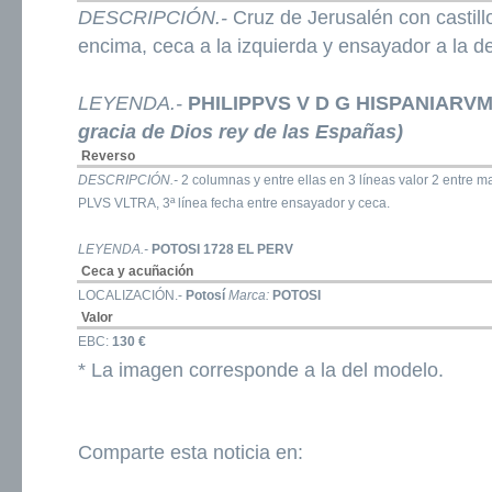
DESCRIPCIÓN.-
Cruz de Jerusalén con castill
encima, ceca a la izquierda y ensayador a la d
LEYENDA.-
PHILIPPVS V D G HISPANIARV
gracia de Dios rey de las Españas)
Reverso
DESCRIPCIÓN.-
2 columnas y entre ellas en 3 líneas valor 2 entre m
PLVS VLTRA, 3ª línea fecha entre ensayador y ceca.
LEYENDA.-
POTOSI 1728 EL PERV
Ceca y acuñación
LOCALIZACIÓN.-
Potosí
Marca:
POTOSI
Valor
EBC:
130 €
* La imagen corresponde a la del modelo.
Comparte esta noticia en: