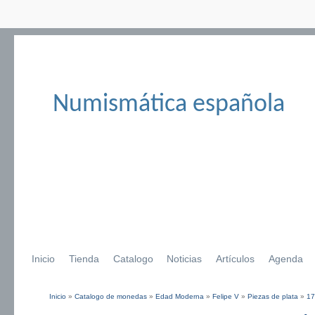
Numismática española
Inicio
Tienda
Catalogo
Noticias
Artículos
Agenda
Inicio
»
Catalogo de monedas
»
Edad Moderna
»
Felipe V
»
Piezas de plata
»
17
Se encuentra usted aquí