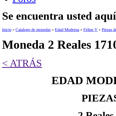
Se encuentra usted aquí
Inicio
»
Catalogo de monedas
»
Edad Moderna
»
Felipe V
»
Piezas d
Moneda 2 Reales 1710
< ATRÁS
EDAD MODE
PIEZA
2 Reales