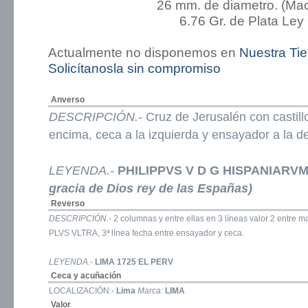
26 mm. de diametro. (Ma
6.76 Gr. de Plata Ley
Actualmente no disponemos en
Nuestra Ti
Solicítanosla sin compromiso
Anverso
DESCRIPCIÓN.-
Cruz de Jerusalén con castill
encima, ceca a la izquierda y ensayador a la d
LEYENDA.-
PHILIPPVS V D G HISPANIARV
gracia de Dios rey de las Españas)
Reverso
DESCRIPCIÓN.-
2 columnas y entre ellas en 3 líneas valor 2 entre m
PLVS VLTRA, 3ª línea fecha entre ensayador y ceca.
LEYENDA.-
LIMA 1725 EL PERV
Ceca y acuñación
LOCALIZACIÓN.-
Lima
Marca:
LIMA
Valor