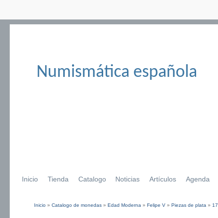
Numismática española
Inicio
Tienda
Catalogo
Noticias
Artículos
Agenda
Inicio
»
Catalogo de monedas
»
Edad Moderna
»
Felipe V
»
Piezas de plata
»
17
Se encuentra usted aquí