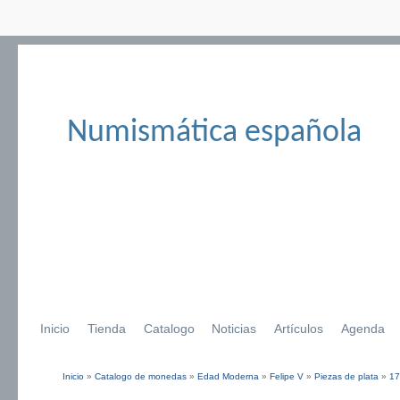
Numismática española
Inicio
Tienda
Catalogo
Noticias
Artículos
Agenda
Inicio
»
Catalogo de monedas
»
Edad Moderna
»
Felipe V
»
Piezas de plata
»
17
Se encuentra usted aquí