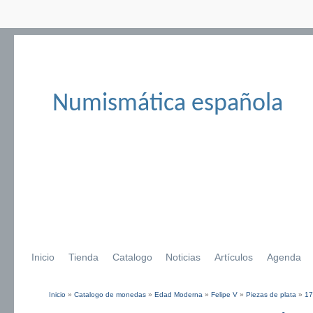
Numismática española
Inicio
Tienda
Catalogo
Noticias
Artículos
Agenda
Inicio
»
Catalogo de monedas
»
Edad Moderna
»
Felipe V
»
Piezas de plata
»
17
Se encuentra usted aquí