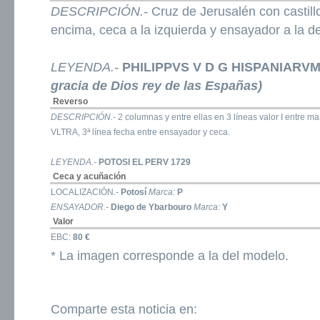
DESCRIPCIÓN.-
Cruz de Jerusalén con castill
encima, ceca a la izquierda y ensayador a la d
LEYENDA.-
PHILIPPVS V D G HISPANIARV
gracia de Dios rey de las Españas)
Reverso
DESCRIPCIÓN.-
2 columnas y entre ellas en 3 líneas valor I entre m
VLTRA, 3ª línea fecha entre ensayador y ceca.
LEYENDA.-
POTOSI EL PERV 1729
Ceca y acuñación
LOCALIZACIÓN.-
Potosí
Marca:
P
ENSAYADOR.-
Diego de Ybarbouro
Marca:
Y
Valor
EBC:
80 €
* La imagen corresponde a la del modelo.
Comparte esta noticia en: