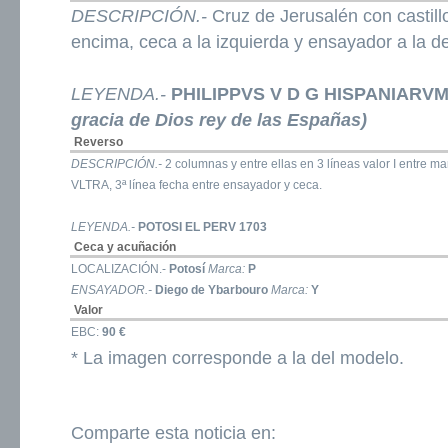
DESCRIPCIÓN.-
Cruz de Jerusalén con castill
encima, ceca a la izquierda y ensayador a la d
LEYENDA.-
PHILIPPVS V D G HISPANIARV
gracia de Dios rey de las Españas)
Reverso
DESCRIPCIÓN.-
2 columnas y entre ellas en 3 líneas valor I entre m
VLTRA, 3ª línea fecha entre ensayador y ceca.
LEYENDA.-
POTOSI EL PERV 1703
Ceca y acuñación
LOCALIZACIÓN.-
Potosí
Marca:
P
ENSAYADOR.-
Diego de Ybarbouro
Marca:
Y
Valor
EBC:
90 €
* La imagen corresponde a la del modelo.
Comparte esta noticia en: