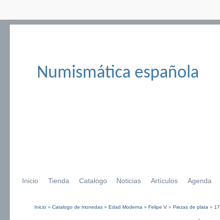
Numismática española
Inicio
Tienda
Catalogo
Noticias
Artículos
Agenda
Inicio
»
Catalogo de monedas
»
Edad Moderna
»
Felipe V
»
Piezas de plata
»
17
Se encuentra usted aquí