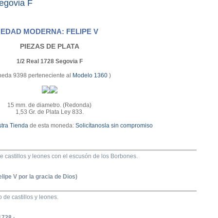
egovia F
EDAD MODERNA: FELIPE V
PIEZAS DE PLATA
1/2 Real 1728 Segovia F
eda 9398 perteneciente al
Modelo 1360
)
15 mm. de diametro. (Redonda)
1,53 Gr. de Plata Ley 833.
tra Tienda
de esta moneda:
Solicítanosla sin compromiso
 castillos y leones con el escusón de los Borbones.
Felipe V por la gracia de Dios)
 de castillos y leones.
728 ·