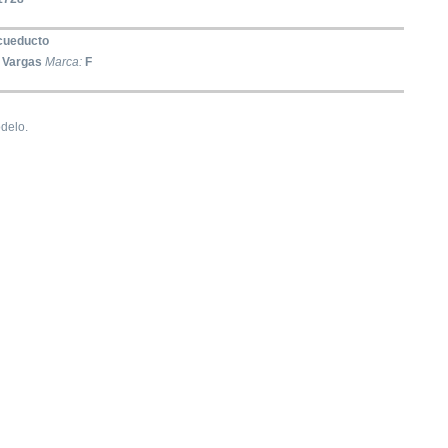
cueducto
 Vargas
Marca:
F
delo.