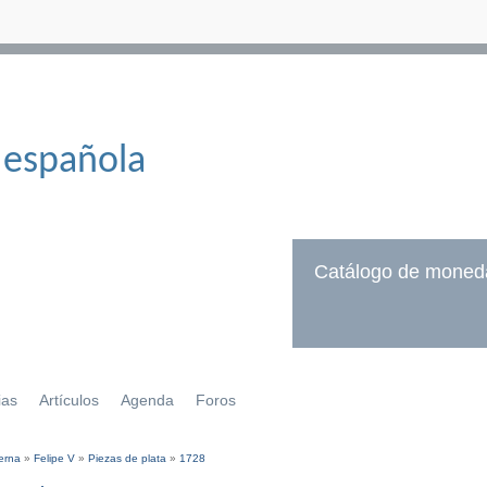
 española
Catálogo de moned
ias
Artículos
Agenda
Foros
erna
»
Felipe V
»
Piezas de plata
»
1728
í