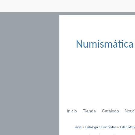
Numismática
Inicio
Tienda
Catalogo
Notic
Inicio
»
Catalogo de monedas
»
Edad Mod
Se encuentra usted aqu