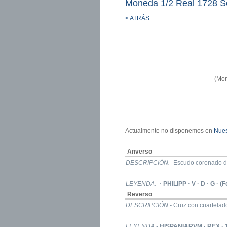
Moneda 1/2 Real 1728 S
< ATRÁS
(Mon
Actualmente no disponemos en
Nues
Anverso
DESCRIPCIÓN.-
Escudo coronado de
LEYENDA.-
· PHILIPP · V · D · G · (
Reverso
DESCRIPCIÓN.-
Cruz con cuartelado
LEYENDA.-
HISPANIARVM · REX · 1