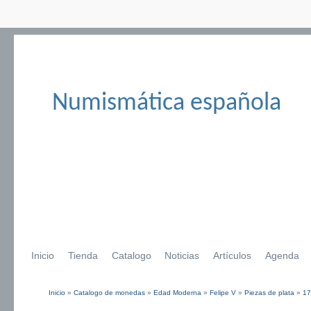
Numismática española
Inicio
Tienda
Catalogo
Noticias
Artículos
Agenda
Inicio
»
Catalogo de monedas
»
Edad Moderna
»
Felipe V
»
Piezas de plata
»
17
Se encuentra usted aquí