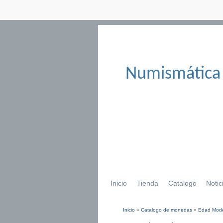
Numismática
Inicio
Tienda
Catalogo
Notic
Inicio
»
Catalogo de monedas
»
Edad Mod
Se encuentra usted aqu