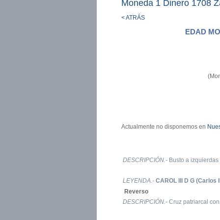
Moneda 1 Dinero 1708 Z
< ATRÁS
EDAD MOD
(Mon
Actualmente no disponemos en
Nues
DESCRIPCIÓN.-
Busto a izquierdas
LEYENDA.-
CAROL III D G (Carlos II
Reverso
DESCRIPCIÓN.-
Cruz patriarcal co