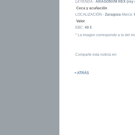
LEYENDA.-
ARAGONVM REX (rey d
Ceca y acuñación
LOCALIZACIÓN.-
Zaragoza
Marca:
Valor
EBC:
40 €
* La imagen corresponde a la del m
Comparte esta noticia en:
< ATRÁS