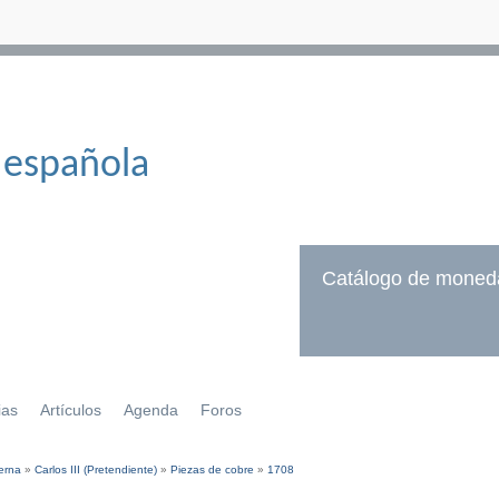
 española
Catálogo de moned
ias
Artículos
Agenda
Foros
erna
»
Carlos III (Pretendiente)
»
Piezas de cobre
»
1708
í