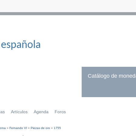
 española
Catálogo de moned
ias
Artículos
Agenda
Foros
erna
»
Fernando VI
»
Piezas de oro
»
1755
í