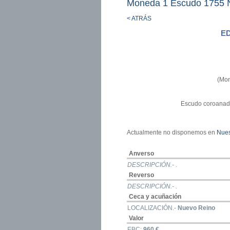
Moneda 1 Escudo 1755 
< ATRÁS
E
(Mon
Escudo coroanado 
Actualmente no disponemos en
Nues
Anverso
DESCRIPCIÓN.-
.
Reverso
DESCRIPCIÓN.-
.
Ceca y acuñación
LOCALIZACIÓN.-
Nuevo Reino
Valor
EBC:
960 €