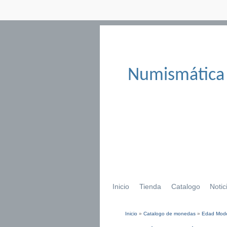
Numismática
Inicio
Tienda
Catalogo
Notic
Inicio
»
Catalogo de monedas
»
Edad Mod
Se encuentra usted aqu