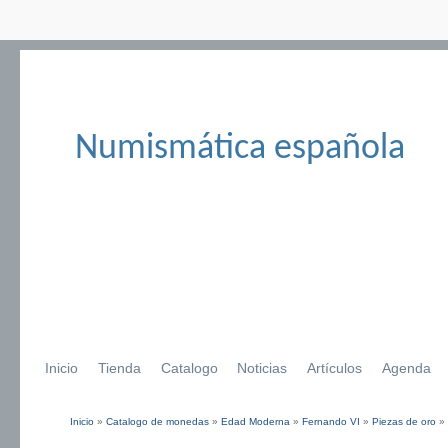
Numismática española
Inicio
Tienda
Catalogo
Noticias
Artículos
Agenda
Inicio
»
Catalogo de monedas
»
Edad Moderna
»
Fernando VI
»
Piezas de oro
»
Se encuentra usted aquí